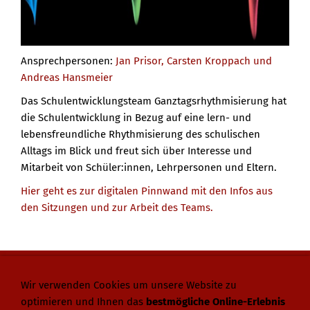
Ansprechpersonen:
Jan Prisor, Carsten Kroppach und
Andreas Hansmeier
Das Schulentwicklungsteam Ganztagsrhythmisierung hat
die Schulentwicklung in Bezug auf eine lern- und
lebensfreundliche Rhythmisierung des schulischen
Alltags im Blick und freut sich über Interesse und
Mitarbeit von Schüler:innen, Lehrpersonen und Eltern.
Hier geht es zur digitalen Pinnwand mit den Infos aus
den Sitzungen und zur Arbeit des Teams.
Wir verwenden Cookies um unsere Website zu
Integrierte Gesamtschule Bonn-Beuel
Siegburger Straße 321
optimieren und Ihnen das
bestmögliche Online-Erlebnis