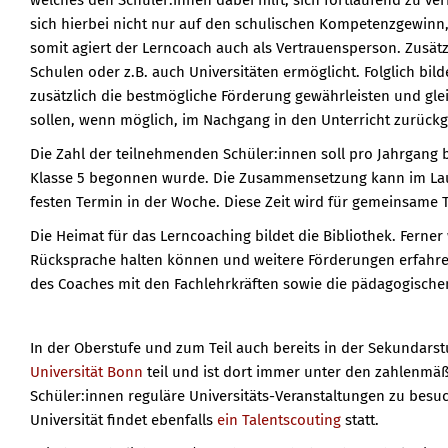
welches den Schüler:innen dabei hilft, sich fortlaufend zu ver
sich hierbei nicht nur auf den schulischen Kompetenzgewinn,
somit agiert der Lerncoach auch als Vertrauensperson. Zusät
Schulen oder z.B. auch Universitäten ermöglicht. Folglich bil
zusätzlich die bestmögliche Förderung gewährleisten und gle
sollen, wenn möglich, im Nachgang in den Unterricht zurüc
Die Zahl der teilnehmenden Schüler:innen soll pro Jahrgang 
Klasse 5 begonnen wurde. Die Zusammensetzung kann im Laufe
festen Termin in der Woche. Diese Zeit wird für gemeinsame 
Die Heimat für das Lerncoaching bildet die Bibliothek. Ferner
Rücksprache halten können und weitere Förderungen erfahren.
des Coaches mit den Fachlehrkräften sowie die pädagogischen
In der Oberstufe und zum Teil auch bereits in der Sekundarst
Universität Bonn
teil und ist dort immer unter den zahlenmäß
Schüler:innen reguläre Universitäts-Veranstaltungen zu besu
Universität findet ebenfalls
ein Talentscouting
statt.