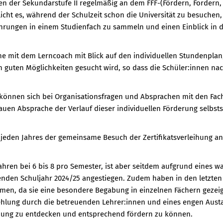
n der Sekundarstufe II regelmäßig an dem FFF-(Fördern, Fordern,
cht es, während der Schulzeit schon die Universität zu besuchen,
hrungen in einem Studienfach zu sammeln und einen Einblick in 
he mit dem Lerncoach mit Blick auf den individuellen Stundenplan,
ch guten Möglichkeiten gesucht wird, so dass die Schüler:innen n
d können sich bei Organisationsfragen und Absprachen mit den Fac
nauen Absprache der Verlauf dieser individuellen Förderung selbst
s jeden Jahres der gemeinsame Besuch der Zertifikatsverleihung an
Jahren bei 6 bis 8 pro Semester, ist aber seitdem aufgrund eines 
ufenden Schuljahr 2024/25 angestiegen. Zudem haben in den letzte
mmen, da sie eine besondere Begabung in einzelnen Fächern gezei
fehlung durch die betreuenden Lehrer:innen und eines engen Aus
bung zu entdecken und entsprechend fördern zu können.