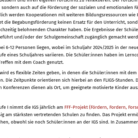
bessern und ihren eigenen Fortschritt zu reflektieren. Der Fortschr
 sondern auch auf die Förderung der sozialen und emotionalen Fä
zlich werden Kooperationen mit weiteren Bildungsressourcen wie I
det die Begabungsförderung keinen Ersatz für den Unterricht, sond
ichzeitig belohnenden Charakter haben. Die Ergebnisse der Schüle
kgeführt und/oder der Schulgemeinschaft zugänglich gemacht werd
bei 6-12 Personen liegen, wobei im Schuljahr 2024/2025 in der ne
 eines Schuljahres variieren. Die Schüler:innen haben im Lernc
Treffen mit dem Coach genutzt.
 wird es flexible Zeiten geben, in denen die Schüler:innen mit de
 Die Zeitpunkte orientieren sich hierbei an den FLIGS-Stunden. 
 Konferenzen dienen als Ort, um geeignete motivierte Kinder aus
ufe I nimmt die IGS jährlich am
FFF-Projekt (Fördern, Fordern, Fors
ig am stärksten vertretenden Schulen zu finden. Das Projekt ermö
chen, obwohl sie noch Schüler:innen an der IGS sind. In Zusammen