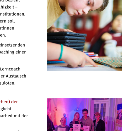
itt bezieht
higkeit –
nstitutionen,
ern soll
r:innen
en.
ueinsetzenden
oaching einen
m Lerncoach
Der Austausch
zuloten.
chen) der
glicht
arbeit mit der