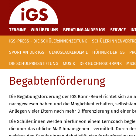
TERMINE
WIR ÜBER UNS
BERATUNG AN DER IGS
SERVICE
IN
IGS-PRESS - DIE SCHÜLER:INNENZEITUNG
SCHÜLER:INNENVERTR
SPORT AN DER IGS
GEMÜSEACKERDEMIE
HÜHNER DER IGS
PR
DIE SCHULPREISSTIFTUNG
MUSIK
DER BÜCHERSCHRANK
MS36
Begabtenförderung
Die Begabungsförderung der IGS Bonn-Beuel richtet sich an 
nachgewiesen haben und die Möglichkeit erhalten, selbststän
Anliegen vieler Eltern nach mehr Differenzierung und einer b
Die Schüler:innen werden hierfür von einem Lerncoach beglei
die über das übliche Maß hinausgehen - vermittelt. Durch de