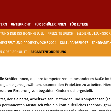
TERN
UNTERRICHT
FÜR SCHÜLER:INNEN
FÜR ELTERN
ETUNG DER IGS BONN-BEUEL
FREIZEITBEREICH
MEDIENNUTZUNGSO
OJEKTFEST UND PROJEKTWOCHE 2024
KULTURANGEBOTE
FAHRRADFAH
5 ODER SCHUL-IT
BEGABTENFÖRDERUNG
alle Schüler:innen, die ihre Kompetenzen im besonderen Maße im 
dig an eigens gewählten, spannenden Projekten zu arbeiten. Hier
esseren Förderung von begabten Kindern sichergestellt.
tet, der sie berät, Arbeitsweisen, Methoden und Kompetenzen (Ler
n permanenten Austausch wird ein kontinuierliches Feedback gewä