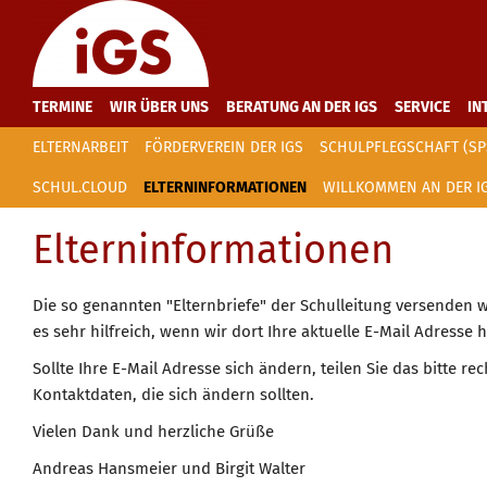
TERMINE
WIR ÜBER UNS
BERATUNG AN DER IGS
SERVICE
IN
ELTERNARBEIT
FÖRDERVEREIN DER IGS
SCHULPFLEGSCHAFT (SP
SCHUL.CLOUD
ELTERNINFORMATIONEN
WILLKOMMEN AN DER I
Elterninformationen
Die so genannten "Elternbriefe" der Schulleitung versenden 
es sehr hilfreich, wenn wir dort Ihre aktuelle E-Mail Adresse 
Sollte Ihre E-Mail Adresse sich ändern, teilen Sie das bitte rec
Kontaktdaten, die sich ändern sollten.
Vielen Dank und herzliche Grüße
Andreas Hansmeier und Birgit Walter