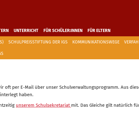
TERN
UNTERRICHT
FÜR SCHÜLER:INNEN
FÜR ELTERN
S)
SCHULPREISSTIFTUNG DER IGS
KOMMUNIKATIONSWEGE
VERFAH
GS
wir oft per E-Mail über unser Schulverwaltungsprogramm. Aus die
hinterlegt haben.
htzeitig
unserem Schulsekretariat
mit. Das Gleiche gilt natürlich f